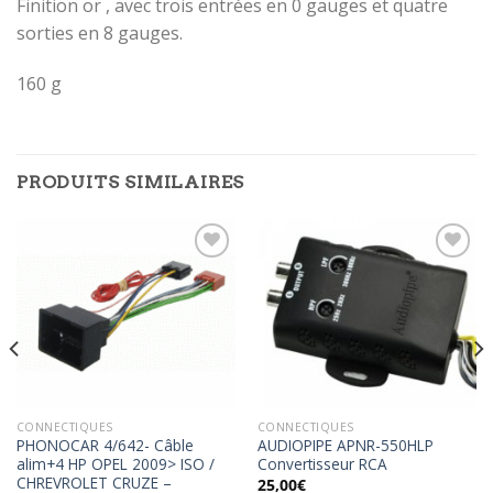
Finition or , avec trois entrées en 0 gauges et quatre
sorties en 8 gauges.
160 g
PRODUITS SIMILAIRES
Ajouter
Ajouter
à la
à la
wishlist
wishlist
CONNECTIQUES
CONNECTIQUES
PHONOCAR 4/642- Câble
AUDIOPIPE APNR-550HLP
alim+4 HP OPEL 2009> ISO /
Convertisseur RCA
CHREVROLET CRUZE –
25,00
€