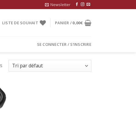
Newsletter
LISTE DE SOUHAIT
PANIER /
0,00
€
SE CONNECTER / S’INSCRIRE
ts
uter
la
list