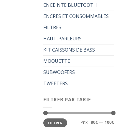
ENCEINTE BLUETOOTH
ENCRES ET CONSOMMABLES
FILTRES
HAUT-PARLEURS
KIT CAISSONS DE BASS
MOQUETTE
SUBWOOFERS
TWEETERS
FILTRER PAR TARIF
Prix
Prix
Prix :
80€
—
100€
FILTRER
min
max