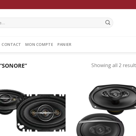
CONTACT
MON COMPTE
PANIER
 “SONORE”
Showing all 2 resul
Ajouter
Ajo
à la
à 
wishlist
wish