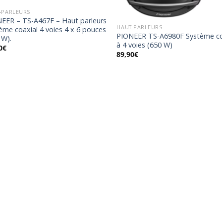
-PARLEURS
EER – TS-A467F – Haut parleurs
HAUT-PARLEURS
ème coaxial 4 voies 4 x 6 pouces
PIONEER TS-A6980F Système co
 W).
à 4 voies (650 W)
0
€
89,90
€