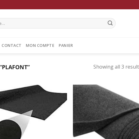
CONTACT
MON COMPTE
PANIER
 “PLAFONT”
Showing all 3 resul
Ajouter
Ajo
à la
à 
wishlist
wish