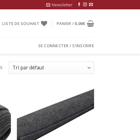
Newsletter
LISTE DE SOUHAIT
PANIER /
0,00
€
SE CONNECTER / S’INSCRIRE
ts
uter
Ajouter
la
à la
list
wishlist