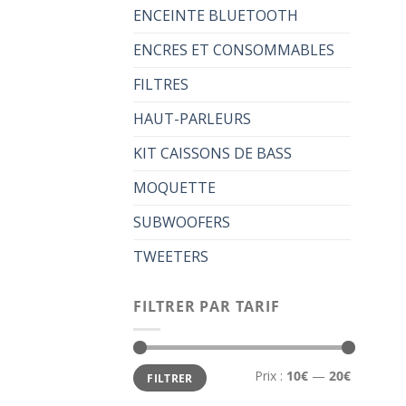
ENCEINTE BLUETOOTH
ENCRES ET CONSOMMABLES
FILTRES
HAUT-PARLEURS
KIT CAISSONS DE BASS
MOQUETTE
SUBWOOFERS
TWEETERS
FILTRER PAR TARIF
Prix
Prix
Prix :
10€
—
20€
FILTRER
min
max