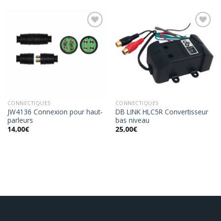
Ajouter
Ajouter
à la
à la
wishlist
wishlist
CONNECTIQUES
CONNECTIQUES
JW4136 Connexion pour haut-
DB LINK HLC5R Convertisseur
parleurs
bas niveau
14,00
€
25,00
€