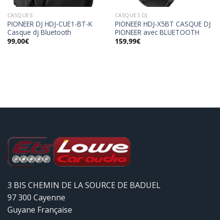
CASQUES
CASQUES DJ
PIONEER DJ HDJ-CUE1-BT-K
PIONEER HDJ-X5BT CASQUE DJ
Casque dj Bluetooth
PIONEER avec BLUETOOTH
99,00
€
159,99
€
3 BIS CHEMIN DE LA SOURCE DE BADUEL
97 300 Cayenne
Guyane Française