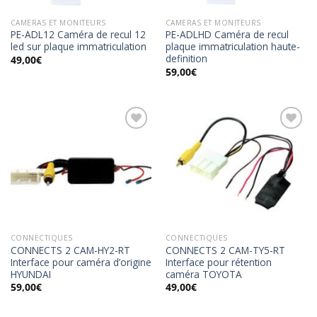
CAMERAS ET MONITEURS
CAMERAS ET MONITEURS
PE-ADL12 Caméra de recul 12
PE-ADLHD Caméra de recul
led sur plaque immatriculation
plaque immatriculation haute-
definition
49,00
€
59,00
€
Ajouter
Ajouter
à la
à la
wishlist
wishlist
CONNECTIQUES
CONNECTIQUES
CONNECTS 2 CAM-HY2-RT
CONNECTS 2 CAM-TY5-RT
Interface pour caméra d’origine
Interface pour rétention
HYUNDAI
caméra TOYOTA
59,00
€
49,00
€