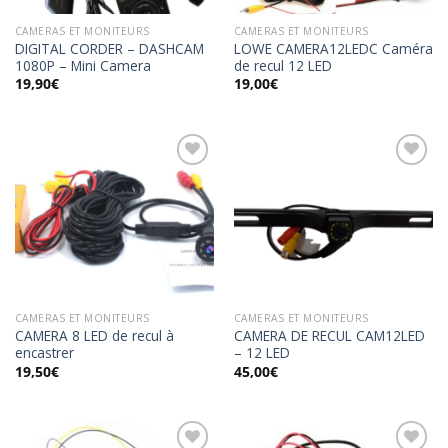
CAMERAS ET MONITEURS
CAMERAS ET MONITEURS
DIGITAL CORDER – DASHCAM
LOWE CAMERA12LEDC Caméra
1080P – Mini Camera
de recul 12 LED
19,90
€
19,00
€
Ajouter
Ajouter
à la
à la
wishlist
wishlist
CAMERAS ET MONITEURS
CAMERAS ET MONITEURS
CAMERA 8 LED de recul à
CAMERA DE RECUL CAM12LED
encastrer
– 12 LED
19,50
€
45,00
€