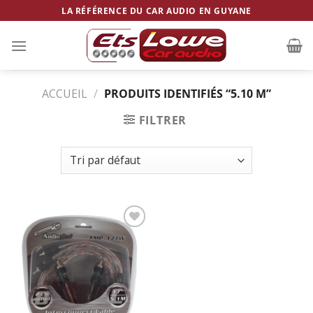
Skip
LA RÉFÉRENCE DU CAR AUDIO EN GUYANE
to
content
ACCUEIL
/
PRODUITS IDENTIFIÉS “5.10 M”
FILTRER
Ajouter
à la
wishlist