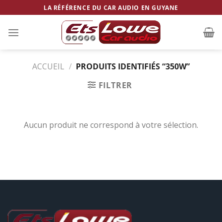
Skip
LA RÉFÉRENCE DU CAR AUDIO EN GUYANE
to
content
ACCUEIL
/
PRODUITS IDENTIFIÉS “350W”
FILTRER
Aucun produit ne correspond à votre sélection.